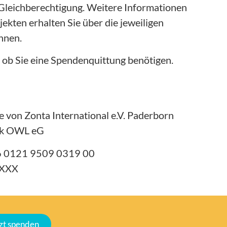
 Gleichberechtigung. Weitere Informationen
jekten erhalten Sie über die jeweiligen
nnen.
, ob Sie eine Spendenquittung benötigen.
e von Zonta International e.V. Paderborn
nk OWL eG
 0121 9509 0319 00
XXX
tzt spenden