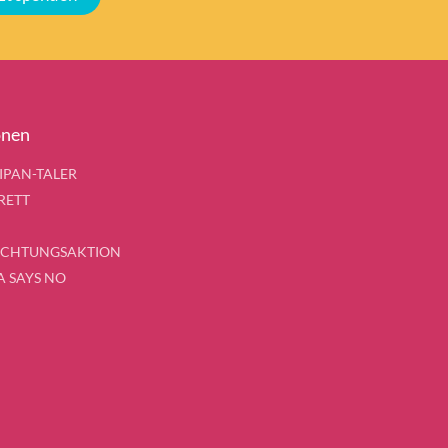
onen
IPAN-TALER
RETT
UCHTUNGSAKTION
 SAYS NO