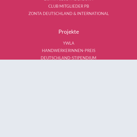
CLUB MITGLIEDER PB
ZONTA DEUTSCHLAND & INTERNATIONAL
Projekte
YWLA
HANDWERKERINNEN-PREIS
DEUTSCHLAND-STIPENDIUM
WISSENSCHAFTS-PREIS
SCHULTÜTE
MEIN KÖRPER GEHÖRT MIR & ICH SAG'S LISSI
TAFEL PADERBORN
BONIBOX
KÄNGURU
INTERNATIONALE PROJEKTE
Aktionen
MARZIPAN-TALER