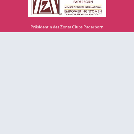
Präsidentin des Zonta Clubs Paderborn
Annette Ollesch
Westernstraße 12
33098 Paderborn
praesidentin@zonta-paderborn.de
Über uns
ZONTA CLUB PADERBORN
CLUB MITGLIEDER PB
ZONTA DEUTSCHLAND & INTERNATIONAL
Projekte