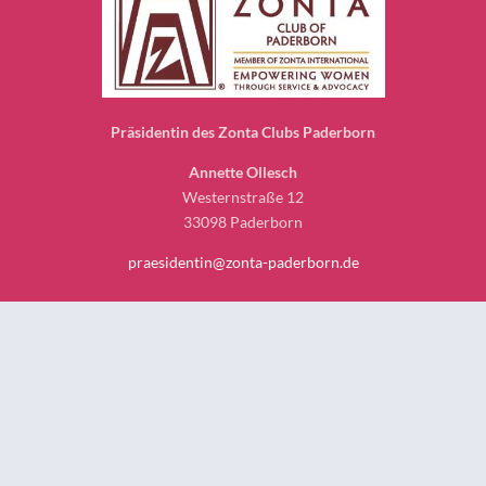
Präsidentin des Zonta Clubs Paderborn
Annette Ollesch
Westernstraße 12
33098 Paderborn
praesidentin@zonta-paderborn.de
Über uns
ZONTA CLUB PADERBORN
CLUB MITGLIEDER PB
ZONTA DEUTSCHLAND & INTERNATIONAL